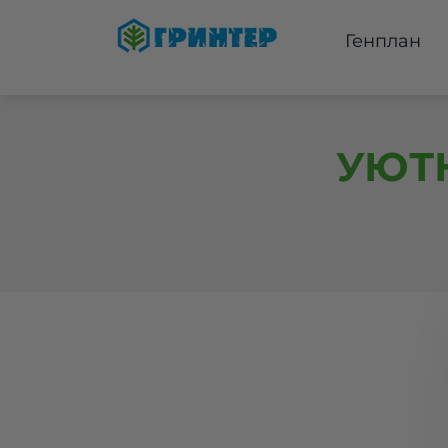
Генплан
УЮТН