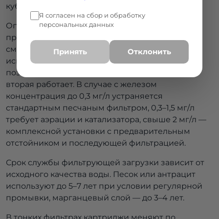
кубометр обработанной воды.
Я согласен на сбор и обработку
персональных данных
Оптимальная температура воды 5–35 °C,
превышение 40 °C снижает эффективность
смолы. При установке нескольких коттеджей
Принять
Отклонить
используют последовательные колонки, что
позволяет обслуживать одну установку, пока
вторая работает. В случае с железом
концентрация до 0,3 мг/л устраняется
стандартным песчаным фильтром, 0,3–1,5 мг/л
требует аэрации и катализатора, свыше 2 мг/л —
комплексной установки с предварительным
отстойником и последующей фильтрацией.
Срок службы фильтрующей загрузки зависит от
исходного качества воды. Песок или антрацит
используют до 5–7 лет при условии регулярной
промывки, марганцевый слой — до 3–4 лет.
В тонких фильтрах картриджи меняют по