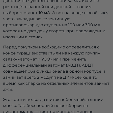
достаточно чувствительности 30 мА. Если же
речь идёт о ванной или детской — вашим
выбором станет 10 мА. А вот на вводе в особняк я
часто закладываю селективную
противопожарную ступень на 100 или 300 мА,
которая не даст дому сгореть при повреждении
изоляции в стенах.
Перед покупкой необходимо определиться с
конфигурацией: ставить ли на каждую группу
связку «автомат + УЗО» или применить
дифференциальный автомат (АВДТ). АВДТ
совмещает оба функционала в одном корпусе и
занимает всего 2 модуля на ДИН-рейке, в то
время как спарка из отдельных элементов займёт
аж 3.
Это критично, когда щиток небольшой, а линий
много. Так, бесспорный плюс сборки на
дифавтоматах — чистота монтажа: меньше