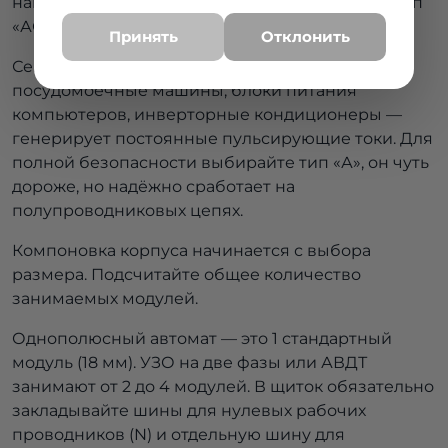
найдёт ли защита проблему. Старый добрый тип
«АС» видит только синусоидальные утечки.
Принять
Отклонить
Сегодняшняя бытовая техника — стиральные и
посудомоечные машины, блоки питания
компьютеров, инверторные кондиционеры —
генерирует постоянные пульсирующие токи. Для
полной безопасности выбирайте тип «А», он чуть
дороже, но надёжно сработает на
полупроводниковых цепях.
Компоновка корпуса начинается с выбора
размера. Подсчитайте общее количество
занимаемых модулей.
Однополюсный автомат — это 1 стандартный
модуль (18 мм). УЗО на две фазы или АВДТ
занимают от 2 до 4 модулей. В щиток обязательно
закладывайте шины для нулевых рабочих
проводников (N) и отдельную шину для