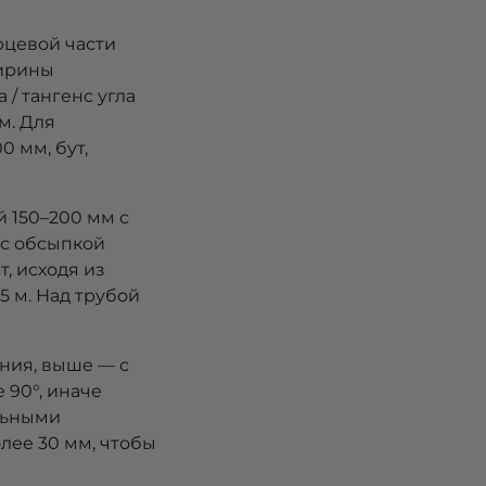
рцевой части
ширины
/ тангенс угла
 м. Для
 мм, бут,
й 150–200 мм с
 с обсыпкой
, исходя из
5 м. Над трубой
ния, выше — с
 90°, иначе
льными
олее 30 мм, чтобы