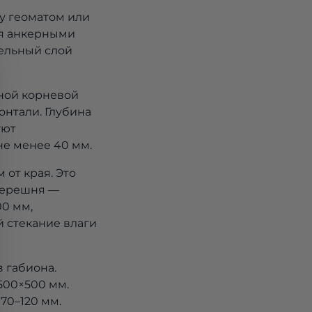
ву геоматом или
уя анкерными
тельный слой
тной корневой
онтали. Глубина
уют
не менее 40 мм.
от края. Это
 черешня —
00 мм,
 стекание влаги
 габиона.
500×500 мм.
70–120 мм.