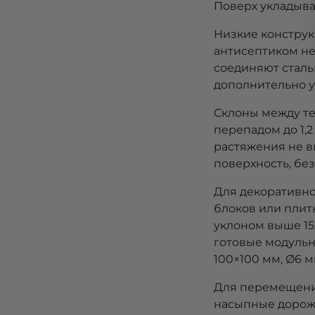
Поверх укладыва
Низкие конструк
антисептиком не 
соединяют сталь
дополнительно у
Склоны между т
перепадом до 1,
растяжения не в
поверхность, бе
Для декоративно
блоков или плитк
уклоном выше 15
готовые модуль
100×100 мм, Ø6 м
Для перемещени
насыпные дорож