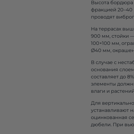
Высота бордюра
фракцией 20–40 
проводят виброп
На террасах выш
900 мм, стойки 
100×100 мм, огр
Ø40 мм, окраше
В случае с нест
основания слоем
составляет до 8
элементы должны
влаги и растений
Для вертикально
устанавливают на
оцинкованная се
дюбели. При вью