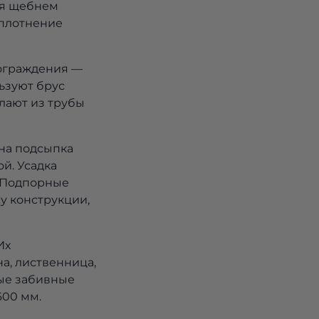
ся щебнем
Уплотнение
 ограждения —
ьзуют брус
лают из трубы
ьна подсыпка
й. Усадка
. Подпорные
у конструкции,
Их
на, лиственница,
вые забивные
600 мм.