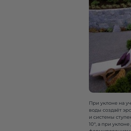
При уклоне на у
воды создаёт эр
и системы ступе
10°, а при укло