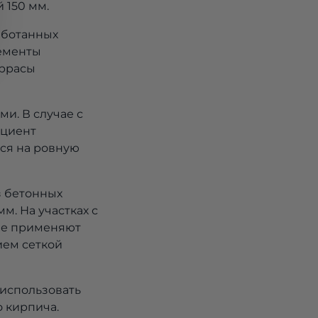
 150 мм.
аботанных
лементы
еррасы
и. В случае с
ициент
тся на ровную
з бетонных
м. На участках с
ве применяют
ием сеткой
использовать
 кирпича.