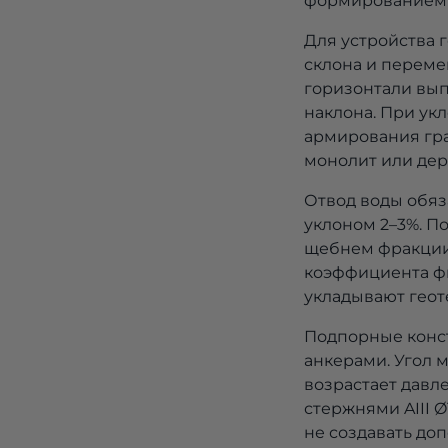
формированием 
Для устройства 
склона и переме
горизонтали вып
наклона. При укло
армирования гра
монолит или де
Отвод воды обяз
уклоном 2–3%. П
щебнем фракции 
коэффициента фил
укладывают геоте
Подпорные конст
анкерами. Угол 
возрастает давл
стержнями AIII Ø
не создавать до