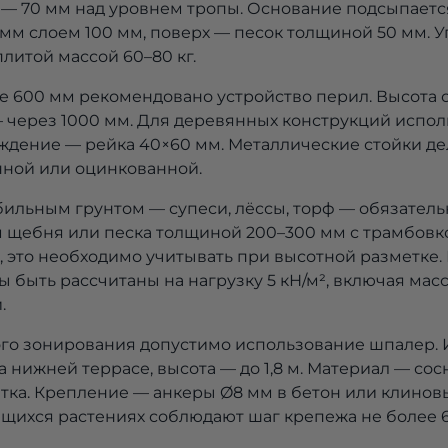
 — 70 мм над уровнем тропы. Основание подсыпает
мм слоем 100 мм, поверх — песок толщиной 50 мм. 
литой массой 60–80 кг.
е 600 мм рекомендовано устройство перил. Высота
— через 1000 мм. Для деревянных конструкций испол
аждение — рейка 40×60 мм. Металлические стойки де
нной или оцинкованной.
абильным грунтом — супеси, лёссы, торф — обязател
 щебня или песка толщиной 200–300 мм с трамбовко
%, это необходимо учитывать при высотной разметке
 быть рассчитаны на нагрузку 5 кН/м², включая масс
.
го зонирования допустимо использование шпалер. 
 нижней террасе, высота — до 1,8 м. Материал — сос
тка. Крепление — анкеры Ø8 мм в бетон или клино
щихся растениях соблюдают шаг крепежа не более 