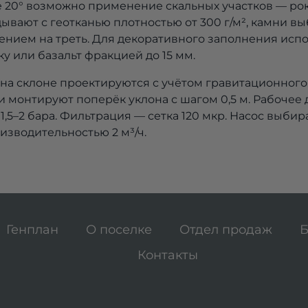
е 20° возможно применение скальных участков — ро
ывают с геотканью плотностью от 300 г/м², камни в
блением на треть. Для декоративного заполнения исп
у или базальт фракцией до 15 мм.
на склоне проектируются с учётом гравитационного 
 монтируют поперёк уклона с шагом 0,5 м. Рабочее 
,5–2 бара. Фильтрация — сетка 120 мкр. Насос выби
изводительностью 2 м³/ч.
Генплан
О поселке
Отдел продаж
Б
Контакты