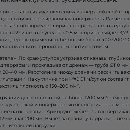
наклонных клумб с армирующими бордюрами.
горизонтальных участков снимают верхний слой с то
щают в нижнюю, выравнивая поверхность. Расчёт 
олняют по формуле: ширина террасы = высота уступа 
не в 12° и высоте уступа в 0,8 м, ширина выйдет 3,73
ниц террас применяют бетонные блоки 400×200×200
ревянные щиты, пропитанные антисептиком.
ателен. По краю уступов устраивают канавы глубино
од террасами прокладывают дренаж — труба Ø110 мм
20–40 мм. Расстояние между дренами рассчитывают
ьтрации. На суглинке при Kf=0.01 м/сут он составит 
кстиль плотностью 150–200 г/м².
рукции делают высотой не более 1200 мм без якоре
между стенкой и поверхностью основания — не менее
ение на основание. Армируют железобетон вертика
12 мм, шаг 200 мм. Вылет за границу террасы — не б
полнительной нагрузки.