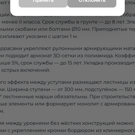
Принять
Отклонить
ют геоткань плотностью 250 г/м² и плодородный слой
ции собирают из деревянных балок 100×150 мм, обр
менее II класса. Срок службы в грунте — до 8 лет. Э
ными скобами или болтами Ø10 мм. Приподнятые т
силивают укосами с шагом 1 м.
еррасами укрепляют рулонными армирующими матам
2 м подходит армомат 3D-сетки из полиамида. Коэфф
ыше 5%, срок службы — до 15 лет. Укладка производи
з острых включений.
го эффекта между уступами размещают лестницы и
и. Ширина ступени — от 300 мм, подступёнок — 150 м
° лестничные марши обязательны. При строительст
ные элементы или формируют монолит с армирован
м.
я между уровнями без жёстких конструкций можно 
ки с укреплением кромки бордюром из клинкерного