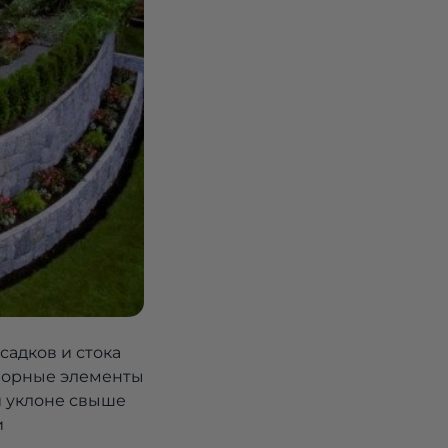
садков и стока
дпорные элементы
и уклоне свыше
и