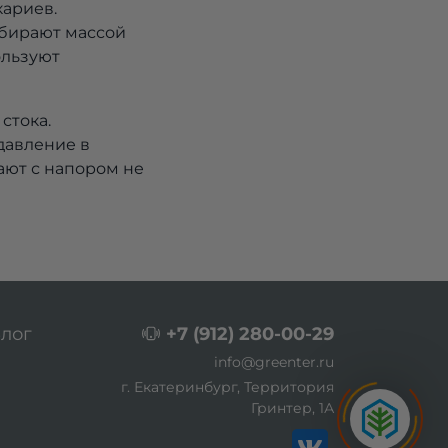
кариев.
ыбирают массой
ользуют
стока.
давление в
рают с напором не
лог
+7 (912) 280-00-29
info@greenter.ru
г. Екатеринбург, Территория
Гринтер, 1А